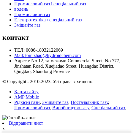
Промисловий газ і спеціальний газ
водень
Промисловий газ
Електротехніка / спеціальний газ
Змішайте газ
контакт
ТЕЛ: 0086-18032122069
Mail: tom.zhao@hydroidchem.com
Адреса: No.12, за межами Commercial Street, No.777,
Jinshatan Road, Xuejiadao Street, Huangdao District,
Qingdao, Shandong Province
© Copyright - 2010-2023: Усі права захищено.
Карта сайту
AMP Mobile
Рідкісні гази
,
Змішайте газ
,
Постачальник газу
,
Промисловий газ
,
Виробництво газу
,
Спеціальний газ
,
Відправити лист
x