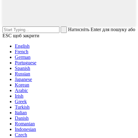
Натисніть Enter для пошуку або
ESC щоб закрити
English
French
German
Portuguese
Spanish
Russian
Japanese
Korean
Arabic
Irish
Greek
Turkish
Italian
Danish
Romanian
Indonesian
Czech