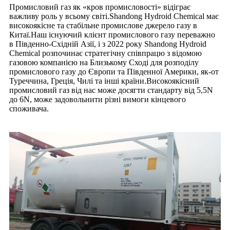
Промисловий газ як «кров промисловості» відіграє
важливу роль у всьому світі.Shandong Hydroid Chemical має
високоякісне та стабільне промислове джерело газу в
Китаї.Наш існуючий клієнт промислового газу переважно
в Південно-Східній Азії, і з 2022 року Shandong Hydroid
Chemical розпочинає стратегічну співпрацю з відомою
газовою компанією на Близькому Сході для розподілу
промислового газу до Європи та Південної Америки, як-от
Туреччина, Греція, Чилі та інші країни.Високоякісний
промисловий газ від нас може досягти стандарту від 5,5N
до 6N, може задовольнити різні вимоги кінцевого
споживача.