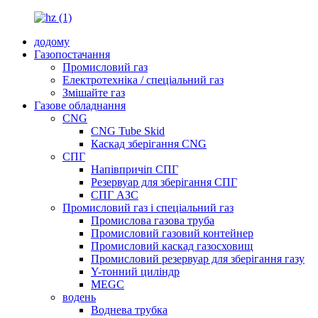
додому
Газопостачання
Промисловий газ
Електротехніка / спеціальний газ
Змішайте газ
Газове обладнання
CNG
CNG Tube Skid
Каскад зберігання CNG
СПГ
Напівпричіп СПГ
Резервуар для зберігання СПГ
СПГ АЗС
Промисловий газ і спеціальний газ
Промислова газова труба
Промисловий газовий контейнер
Промисловий каскад газосховищ
Промисловий резервуар для зберігання газу
Y-тонний циліндр
MEGC
водень
Воднева трубка